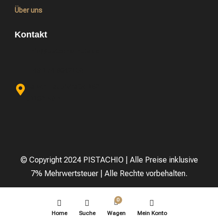
Über uns
Kontakt
info@pistachio-nuts.de
+49 174 9042158
Kalker Hauptstraße 163,
51103 Köln
© Copyright 2024 PISTACHIO |
Alle Preise inklusive
7% Mehrwertsteuer | Alle Rechte vorbehalten.
0
Home
Suche
Wagen
Mein Konto