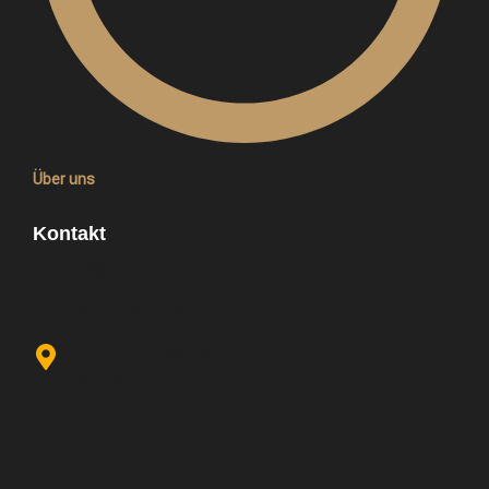
Über uns
Kontakt
info@pistachio-nuts.de
+49 174 9042158
Kalker Hauptstraße 163,
51103 Köln