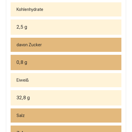
Kohlenhydrate
2,5 g
davon Zucker
0,8 g
Eiweiß
32,8 g
Salz