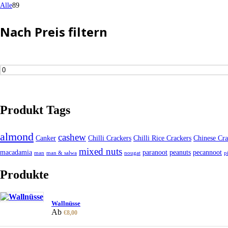
89
Produkte
Alle
89
Produkte
Nach Preis filtern
Min.
Preis
Produkt Tags
almond
cashew
Canker
Chilli Crackers
Chilli Rice Crackers
Chinese Cra
mixed nuts
macadamia
paranoot
peanuts
pecannoot
man
man & salwa
nougat
p
Produkte
Wallnüsse
Ab
€
8,00