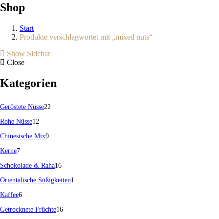
Shop
Start
Produkte verschlagwortet mit „mixed nuts“
Show Sidebar
Close
Kategorien
22
Geröstete Nüsse
22
12
Produkte
Rohe Nüsse
12
Produkte
9
Chinesische Mix
9
7
Produkte
Kerne
7
Produkte
16
Schokolade & Raha
16
Produkte
1
Orientalische Süßigkeiten
1
6
Produkt
Kaffee
6
Produkte
16
Getrocknete Früchte
16