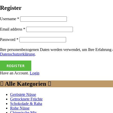
Register
Username
*
Email address
*
Password
*
Ihre personenbezogenen Daten werden verwendet, um Ihre Erfahrung auf
Datenschutzerklärung
.
REGISTER
Have an Account.
Login
Alle Kategorien
Geröstete Nüsse
Getrocknete Früchte
Schokolade & Raha
Rohe Nüsse
Chinesische Mix