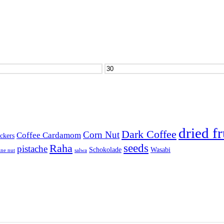
Max.
Preis
dried fr
Dark Coffee
Corn Nut
Coffee Cardamom
ckers
seeds
Raha
pistache
Schokolade
Wasabi
ine nut
salwa