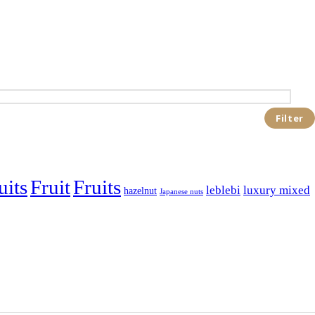
Filter
uits
Fruit
Fruits
leblebi
luxury mixed
hazelnut
Japanese nuts