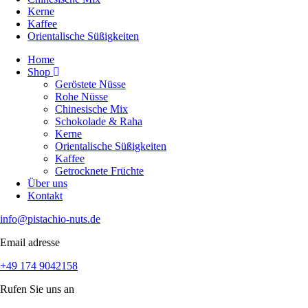
Kerne
Kaffee
Orientalische Süßigkeiten
Home
Shop
Geröstete Nüsse
Rohe Nüsse
Chinesische Mix
Schokolade & Raha
Kerne
Orientalische Süßigkeiten
Kaffee
Getrocknete Früchte
Über uns
Kontakt
info@pistachio-nuts.de
Email adresse
+49 174 9042158
Rufen Sie uns an