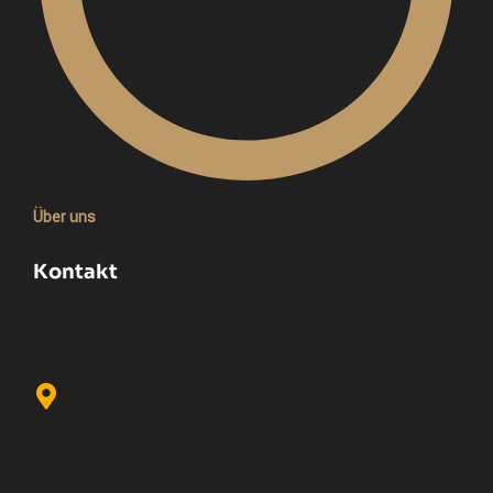
Über uns
Kontakt
info@pistachio-nuts.de
+49 174 9042158
Kalker Hauptstraße 163,
51103 Köln