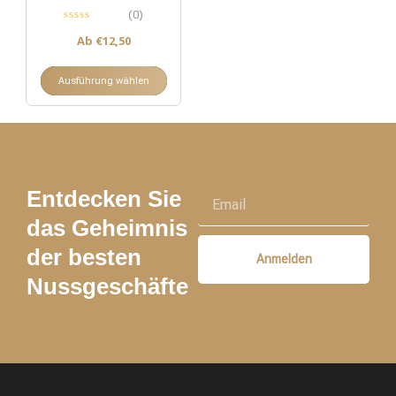
(0)
Ab
€
12,50
Ausführung wählen
Entdecken Sie
das Geheimnis
der besten
Anmelden
Nussgeschäfte