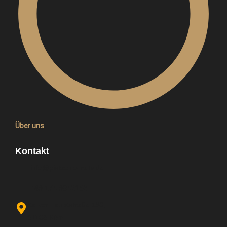
Über uns
Kontakt
info@pistachio-nuts.de
+49 174 9042158
Kalker Hauptstraße 163,
51103 Köln