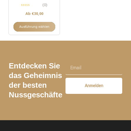
(0)
Ab
€
30,00
Ausführung wählen
Entdecken Sie
das Geheimnis
der besten
Anmelden
Nussgeschäfte