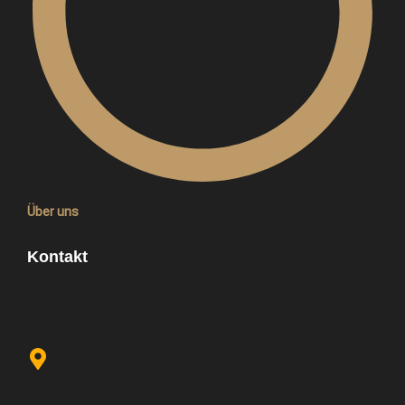
Über uns
Kontakt
info@pistachio-nuts.de
+49 174 9042158
Kalker Hauptstraße 163,
51103 Köln