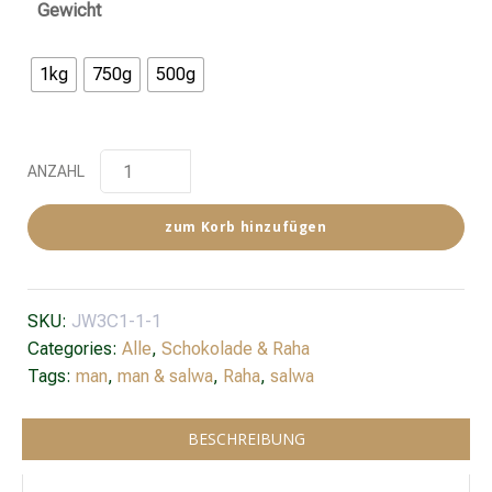
Gewicht
1kg
750g
500g
ANZAHL
zum Korb hinzufügen
SKU:
JW3C1-1-1
Categories:
Alle
,
Schokolade & Raha
Tags:
man
,
man & salwa
,
Raha
,
salwa
BESCHREIBUNG