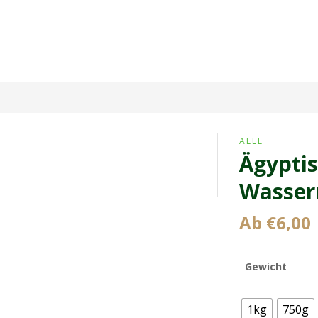
ALLE
Ägypti
Wasser
Ab
€
6,00
Gewicht
1kg
750g