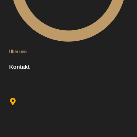
Über uns
Kontakt
info@pistachio-nuts.de
+49 174 9042158
Kalker Hauptstraße 163,
51103 Köln