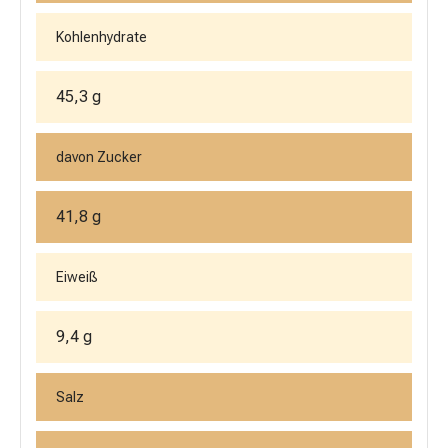
Kohlenhydrate
45,3 g
davon Zucker
41,8 g
Eiweiß
9,4 g
Salz