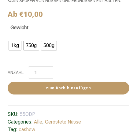
KANN SPUREN VON NÜSSEN UND ERDNÜSSEN ENTHALTEN.
Ab
€
10,00
Gewicht
1kg
750g
500g
ANZAHL
zum Korb hinzufügen
SKU:
55ODP
Categories:
Alle
,
Geröstete Nüsse
Tag:
cashew