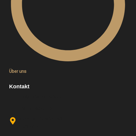
Über uns
Kontakt
info@pistachio-nuts.de
+49 174 9042158
Kalker Hauptstraße 163,
51103 Köln