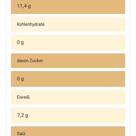
11,4 g
Kohlenhydrate
0 g
davon Zucker
0 g
Eiweiß
7,2 g
Salz