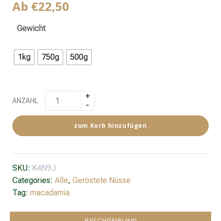
Ab
€
22,50
Gewicht
1kg
750g
500g
ANZAHL
zum Korb hinzufügen
SKU:
K4N9J
Categories:
Alle
,
Geröstete Nüsse
Tag:
macadamia
BESCHREIBUNG