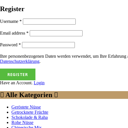
Register
Username
*
Email address
*
Password
*
Ihre personenbezogenen Daten werden verwendet, um Ihre Erfahrung auf
Datenschutzerklärung
.
REGISTER
Have an Account.
Login
Alle Kategorien
Geröstete Nüsse
Getrocknete Früchte
Schokolade & Raha
Rohe Nüsse
Chinesische Mix