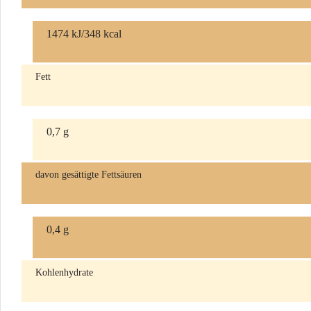
1474 kJ/348 kcal
Fett
0,7 g
davon gesättigte Fettsäuren
0,4 g
Kohlenhydrate