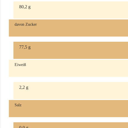
80,2 g
davon Zucker
77,5 g
Eiweiß
2,2 g
Salz
0,0 g