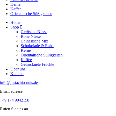
Kerne
Kaffee
Orientalische Süßigkeiten
Home
Shop
Geröstete Nüsse
Rohe Nüsse
Chinesische Mix
Schokolade & Raha
Kerne
Orientalische Süßigkeiten
Kaffee
Getrocknete Früchte
Über uns
Kontakt
info@pistachio-nuts.de
Email adresse
+49 174 9042158
Rufen Sie uns an