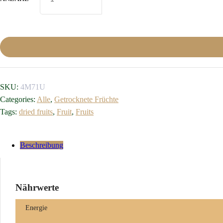
SKU:
4M71U
Categories:
Alle
,
Getrocknete Früchte
Tags:
dried fruits
,
Fruit
,
Fruits
Beschreibung
Nährwerte
Energie